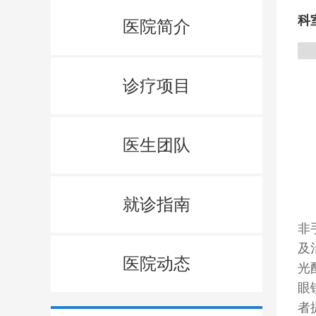
科
医院简介
诊疗项目
医生团队
就诊指南
非
及
医院动态
光
眼
者