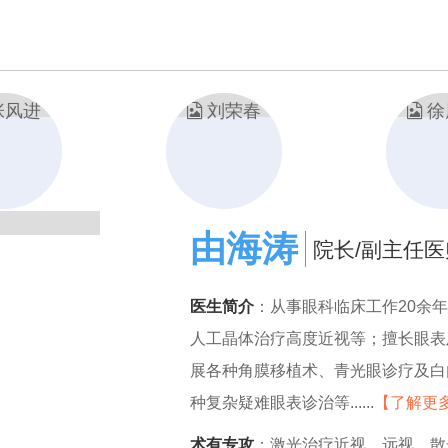
张风进
主任医师
医生简介
：从事眼科临床、教学、科
论文20余篇，科研成果2项，对白
疗拥有丰富的临床经验...
【了解更多
术有专攻
：白内障、青光眼、屈光不