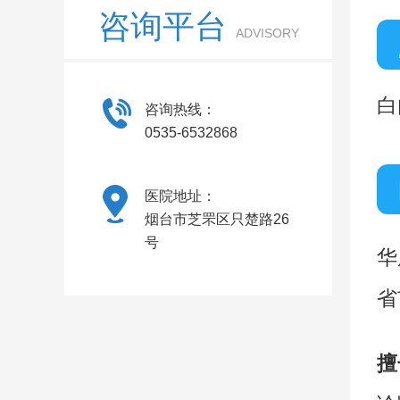
咨询平台
ADVISORY
白
咨询热线：
0535-6532868
医院地址：
烟台市芝罘区只楚路26
号
华
省
擅