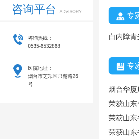
咨询平台
ADVISORY
专
白内障青
咨询热线：
0535-6532868
专
医院地址：
烟台市芝罘区只楚路26
号
烟台华厦
荣获山东
荣获山东
荣获山东