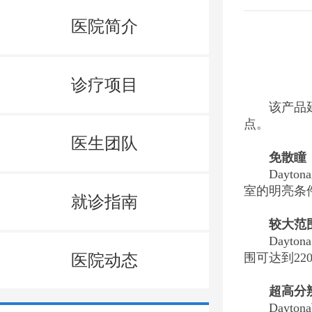
医院简介
诊疗项目
该产品
点。
医生团队
免散瞳
Dayt
室的明亮条
就诊指南
较大范
Day
医院动态
围可达到2
超高分
Dayt