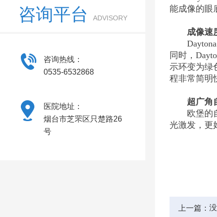
能成像的眼
咨询平台
ADVISORY
成像速
Dayt
同时，Da
咨询热线：
示环变为绿
0535-6532868
程非常简明
超广角
医院地址：
欧堡的
烟台市芝罘区只楚路26
光激发，更
号
没
上一篇：