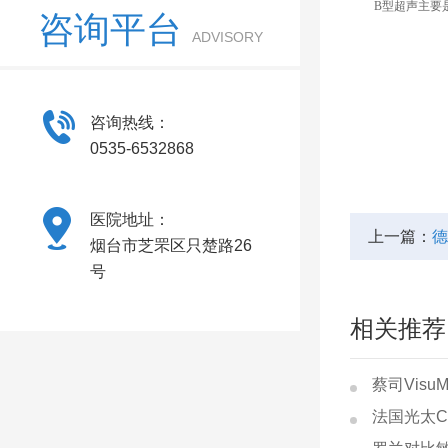
B型超声主要是
咨询平台
ADVISORY
咨询热线：
0535-6532868
医院地址：
上一篇：
德
烟台市芝罘区只楚路26
号
相关推荐
蔡司Visu
法国光太CI