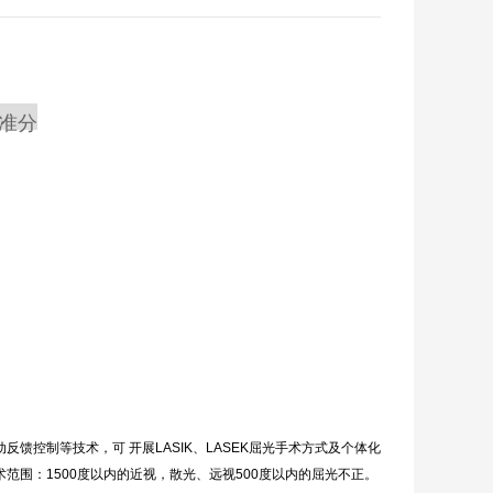
反馈控制等技术，可 开展
LASIK
、
LASEK
屈光手术方式及个体化
术范围：
1500
度以内的近视，散光、远视
500
度以内的屈光不正。