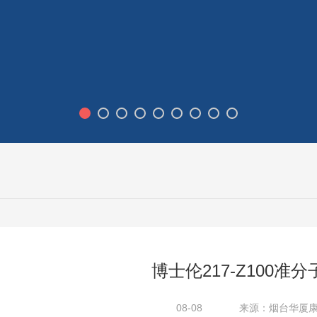
博士伦217-Z100准
08-08
来源：烟台华厦