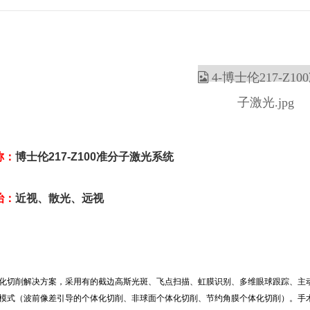
称：
博士伦217-Z100准分子激光系统
治
：
近视、散光、远视
化切削解决方案，采用有的截边高斯光斑、飞点扫描、虹膜识别、多维眼球跟踪、主动
模式（波前像差引导的个体化切削、非球面个体化切削、节约角膜个体化切削）。手