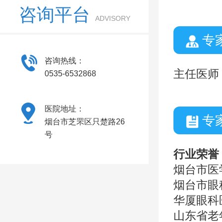
咨询平台
ADVISORY
专
咨询热线：
主任医师
0535-6532868
医院地址：
专
烟台市芝罘区只楚路26
号
行业荣誉
烟台市医
烟台市眼
华厦眼科
山东省老