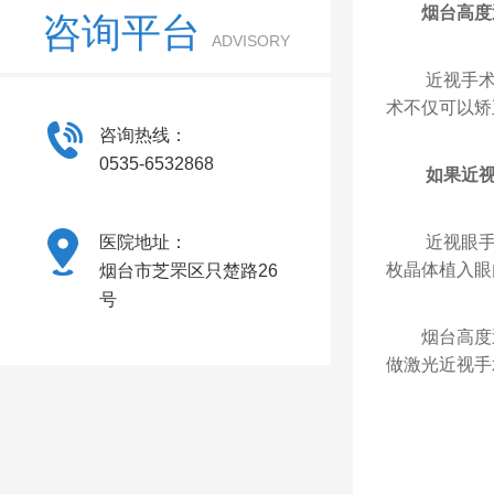
烟台高度
咨询平台
ADVISORY
近视手术只
术不仅可以矫
咨询热线：
0535-6532868
如果近视
医院地址：
近视眼手术
枚晶体植入眼
烟台市芝罘区只楚路26
号
烟台高度近
做激光近视手